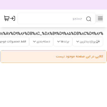
%D8%A2%D8%A8%D8%B1%D8%B3%D8%A7%D9%86%DB%8C_%D8%B9%D9%85%DB%8C%D9%82
پربازدیدترین
برندها
دسته‌بندی
فقط محصولات موجو
کالایی در این صفحه موجود نیست