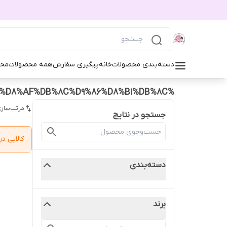
دسته‌بندی محصولات
خانه
پیگیری سفارش
همه محصولات
محص
%D8%AA%D9%88%D9%86%D8%B1%D8%A7%D9%88%D8%B1%D8%AF%DB%8C%D9%86%D8%B1%DB%8C
مرتب‌سازی
جستجو در نتایج
کالایی 
دسته‌بندی
برند