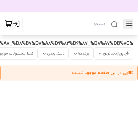
%D8%B1%DA%98%D9%84%D8%A8_%D8%B7%D8%A8%D9%82%D9%87_%D8%A7%DB%8C
پربازدیدترین
برندها
دسته‌بندی
فقط محصولات موجو
کالایی در این صفحه موجود نیست