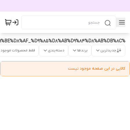
%D9%BE%D8%AF_%D9%85%D8%AB%D9%84%D8%AB%DB%8C
جدیدترین
برندها
دسته‌بندی
فقط محصولات موجود
کالایی در این صفحه موجود نیست