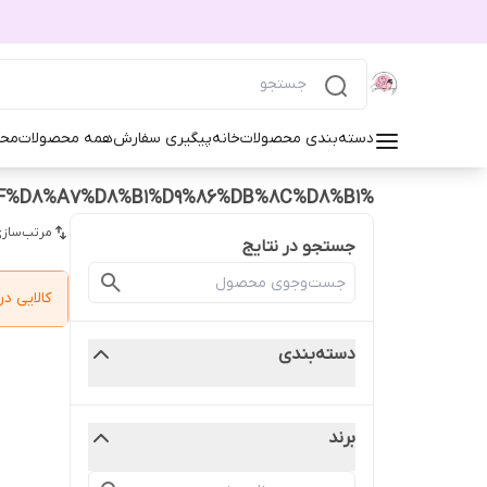
دسته‌بندی محصولات
خانه
پیگیری سفارش
همه محصولات
محص
%DA%AF%D8%A7%D8%B1%D9%86%DB%8C%D8%B1
مرتب‌سازی
جستجو در نتایج
کالایی 
دسته‌بندی
برند