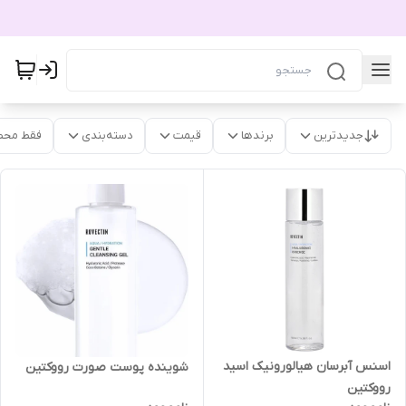
جدیدترین
برندها
قیمت
دسته‌بندی
فقط محص
اسنس آبرسان هیالورونیک اسید
شوینده پوست صورت رووکتین
رووکتین