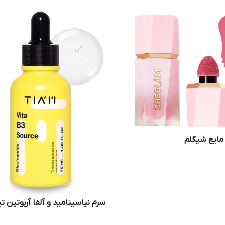
 مایع شیگلم
سرم نیاسینامید و آلفا آربوتین تی