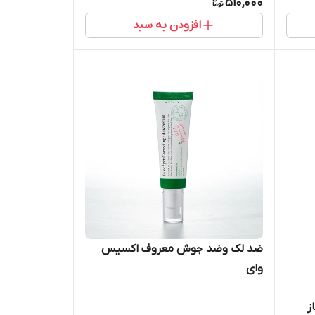
510,000
افزودن به سبد
ضد لک وضد جوش معروف اکسیس
وای
ز