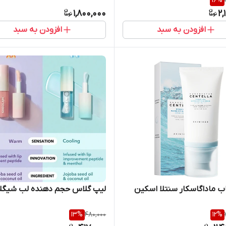
16
%
1,800,000
2,
افزودن به سبد
افزودن به سبد
ب ماداگاسکار سنتلا اسکین
لیپ گلاس حجم دهنده لب شیگل
13
%
480,000
12
%