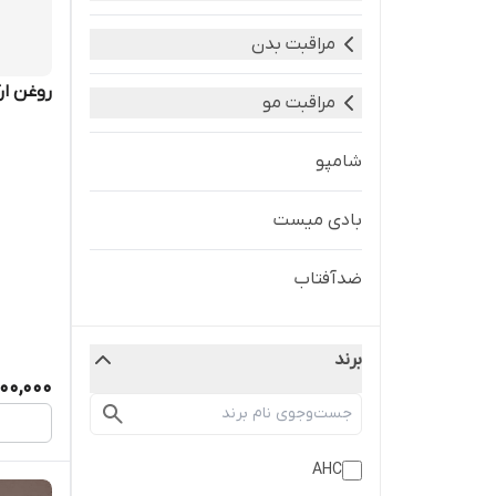
مراقبت بدن
روغن ار
مراقبت مو
شامپو
بادی میست
ضدآفتاب
برند
500,000
AHC