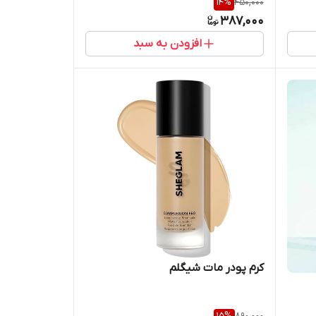
14
%
450,000
387,000
افزودن به سبد
کرم پودر مات شیگلم‌