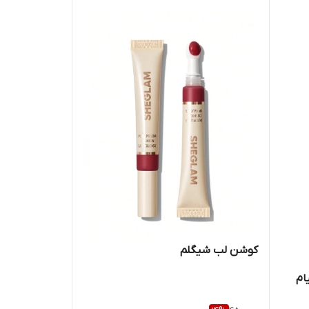
کوشن لب شیگلم
ام