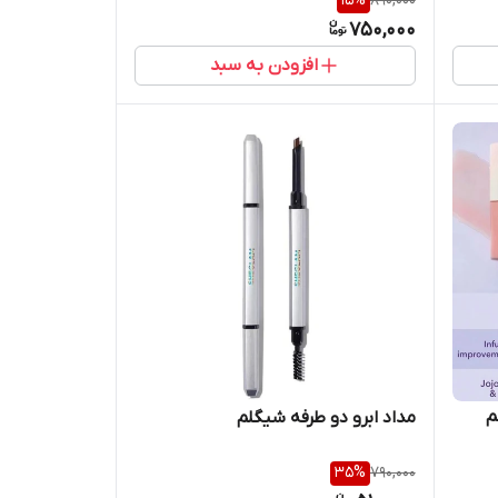
15
%
890,000
750,000
افزودن به سبد
م
مداد ابرو دو طرفه شیگلم
35
%
790,000