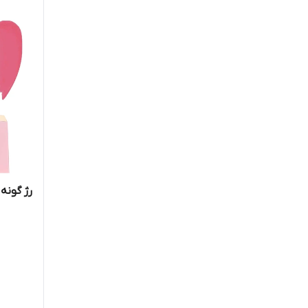
Nombozin
Panoxyl
Paulas choice
Phyto
Pretty
Raip
رژ گونه
Ren
Round lab
Rovectin
Scininc