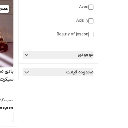
Aven
Axis_y
Beauty of joseon
Benton
موجودی
Fraijour
بادی می
محدوده قیمت
Headspa
سیکرت
Isntree
3,400,000
Manyo
900,000
Mielle