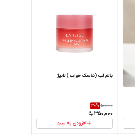
بالم لب (ماسک خواب ) لانیژ
30
%
500,000
350,000
افزودن به سبد