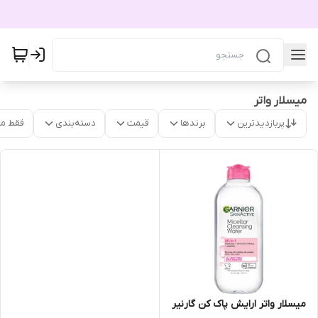
میسلار واتر
پربازدیدترین
برندها
قیمت
دسته‌بندی
فقط م
میسلار واتر ارایش پاک کن گارنیر