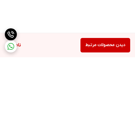
✅تقویت سد دفاعی پوست
✅آبرسانی و رطوبت دهی پوست
دیدن محصولات مرتبط
ناموجود
✅آنتی باکتریال و ضدجوش و آکنه
مناسب انواع پوست
✅ حاوی ویتامین سی و ترانگزامیک اسید جهت روشن کنندگی پوست و
کمک به کاهش لک های پوستی
برگشت به بالا
قیمت با احترام : 680 تومان
حجم : 150 ml