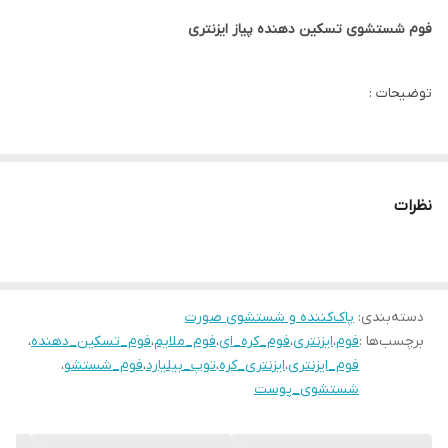
فوم شستشوی تسکین دهنده پیاز ایزنتری
توضیحات :
فوم پاک کننده Isntree Onion Newpair یک فوم غنی است که با عصاره
پیاز قرمز Muan فرموله شده است تا ناخالصی ها را برطرف کرده و سد
نظرات
پوست را تقویت کند. افزودن کمپلکس noSCalm (هپارین سدیم،
آلانتوئین، پانتنول و Heartleaf Houttuynia) تضمین می کند که پوست
حساس تسکین یافته و پوست به طور موثر و بدون تحریک پاک می
شود.
دسته‌بندی
:
پاک‌کننده و شستشوی صورت
برچسب‌ها :
فوم
،
ایزنتری
،
فوم_کره_ای
،
فوم_ملایم
،
فوم_تسکین_دهنده
،
همچنین حاوی ویتامین C و ترانکسامیک اسید است، دو ماده ای که از
فوم_ایزنتری
،
ایزنتری_کره
،
توپ_بیلیارد
،
فوم_شستشو
،
نظر بالینی ثابت شده است که در برابر هیپرپیگمانتاسیون موثر هستند.
شستشوی_پوست
ترکیبات :