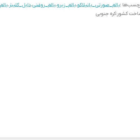
چسب‌ها :
بالم_صورتی_بانیلاکو
،
بالم_زیرو
،
بالم_روغنی
،
دابل_کلینز
،
بالم
اخت کشور
:
کره جنوبی