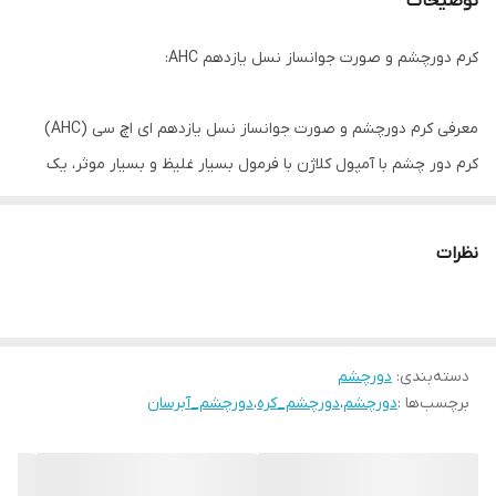
توضیحات
کرم دورچشم و صورت جوانساز نسل یازدهم AHC:
معرفی کرم دورچشم و صورت جوانساز نسل یازدهم ای اچ سی (AHC)
کرم دور چشم با آمپول کلاژن با فرمول بسیار غلیظ و بسیار موثر،‏ یک
محصول که برای مراقبت از چین و چروک فرموله شده و با دارا بودن
کلاژن T4،‏ به کاهش موثر ظاهر چین و چروک کمک می کند و باعث جوان
نظرات
تر شدن پوست می شود. این کرم دور چشم مبتنی بر کلاژن، آبرسانی
عمیقی را فراهم می کند که به کاهش ظاهر خطوط ریز و ترک پوست
کمک می کند. درنتیجه پوست شما روشن تر، صاف تر و سالم تر به نظر
دسته‌بندی
:
دورچشم
می رسند. با 4 نوع کلاژن، ترکیبات روغن طلایی، پپتید، اسید هیالورونیک
برچسب‌ها :
دورچشم
،
دورچشم_کره
،
دورچشم_آبرسان
و ویتامین C، استحکام نهایی پوست شما را فراهم می کند.
کرم دور چشم پریمیر آمپول جهت تاثیر گذاری بیشتر با کلاژن انسان
مانند ترکیب شده است که در پوست یافت می شود