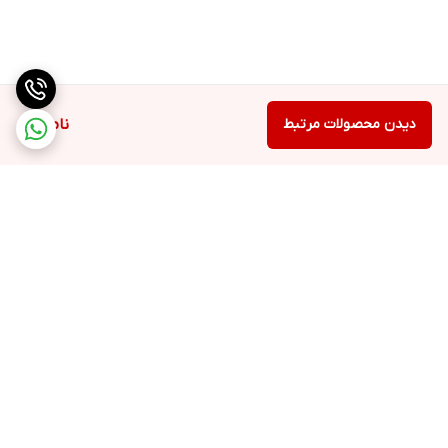
• عصاره پوست درخت Huangbap
• عصاره کلپ
• عصاره برگ نسترن
• عصاره مالت
دیدن محصولات مرتبط
ناموجود
• لسیتین هیدروژنه
• روغن نخل روغنی
• آب چای سبز
• هیالورونات سدیم
• روغن دانه ماکادامیا
• روغن نخل نارگیل
برگشت به بالا
• کلاژن
• زیتون ستیریل
• زیتون سوربیتان
• کره روغنی