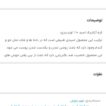
توضیحات
کرم آزلاییک اسید ۱۰ ٪ اوردینری:
ترکیب این محصول اسیدی طبیعی است که در دانه ها و غلات مثل جو و
گندم وجود دارد که باعث روشن شدن و یکدست شدن پوست می شود
این محصول خاصیت ضد باکتریایی دارد که باعث از بین رفتن جوش های
ملتهب و زیرپوستی می شود
.
نظرات
از ویژگی ها :
✅️حاوی انتی اکسیدان قوی
دسته‌بندی
:
ضد جوش
✅️جوانساز و ضد چین و چروک