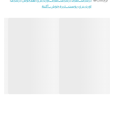
برچسب‌ها :
آزلائیک_اسید
،
آزلائیک_اسید_اوردینری
،
ضدجوش
،
آزلائیک
،
✅️کاهش جوش و اکنه و جلوگیری از بروز مجدد جوش
اوردینری
،
پوست_تیره
،
جوش_آکنه
✅️مبارزه با رزاسه
✅️لایه بردار ملایم پوست
✅️ضد جوش و منافذ باز
✅️کاهش لک های پوستی و جای جوش
✅️مناسب انواع پوست حتی موست های حساس
✅️قابل استفاده در دوران بارداری