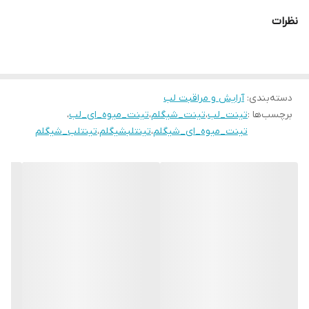
طبیعی اما گلگون به گونه ها و سرخ و حجیم به لب ها می‌دهد.
نظرات
این تینت نرم کننده٬ بدون چسبندگی و دارای فینیش مات است و رنگ
دانه غنی دارد و رنگ بندی آن بسیار دخترانه و جذاب است و می‌توانید
برای لب و گونه استفاده کنید.
دسته‌بندی
:
آرایش و مراقبت لب
.
برچسب‌ها :
تینت_لب
،
تینت_شیگلم
،
تینت_میوه_ای_لب
،
از ویژگی ها :
تینت_میوه_ای_شیگلم
،
تینتلبشیگلم
،
تینتلب_شیگلم
✅️قابل استفاده برای لب و گونه و پشت پلک
✅️ساخته شده بر پایه اب و بسیار سبک
✅️ماندگاری بسیار بالا
✅️ابرسانی لب
✅️فاقد مواد مضری چون سیلیکون و پارابن و الکل
✅️وگان و فاقد تست حیوانی