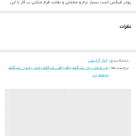
پودر فیکس است بسیار نرم و مخملی و بعلت فرم مثلثی ب کار با این
محصول بسیار راحت است
.
نظرات
از ویژگی های این محصول :
✅️فوق العاده نرم و مخملی
✅️قابل شستشو
دسته‌بندی
:
ابزار آرایشی
✅️پد حرفه ای ست کردن کانسیلر و میکاپ
برچسب‌ها :
پد_مثلثی
،
پد_شیگلم
،
پاف
،
پاف_شیگلم
،
بلندر
،
بلندر_شیگلم
،
✅️مناسب برای استفاده از پودر فیکس
پدصورتی
✅️پک شامل سه عدد بلندر مثلثی
✅️به صورت تک هم قابل سفارش