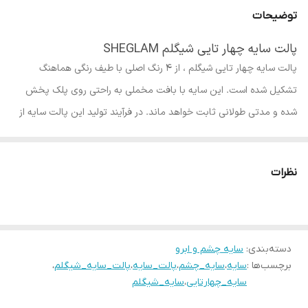
توضیحات
پالت سایه چهار تایی شیگلم SHEGLAM
پالت سایه چهار تایی شیگلم ، از ۴ رنگ اصلی با طیف رنگی هماهنگ
تشکیل شده است. این سایه با بافت مخملی به راحتی روی پلک پخش
شده و مدتی طولانی ثابت خواهد ماند. در فرآیند تولید این پالت سایه از
تست حیوانی استفاده نشده که یکی از مزیت‌های آن به شمار می‌رود.
پالت سایه چهار تایی
شیگلم
درخشش را به خاطر رنگدانه بسیار بالای خود
نظرات
برای شما محیا می کند. بافت این پالت پودری فشرده است که دارای
پوششی فلزی و مات روی چشمانتان می باشد.
این پالت سایه همانطور که از تصاویر محصول پیداست، مناسب انواع رنگ
پوست بوده و در هر نوع رنگ پوستی درخشش منحصر به فردی به چشمان
دسته‌بندی
:
سایه چشم و ابرو
می بخشد.
برچسب‌ها :
سایه
،
سایه_چشم
،
پالت_سایه
،
پالت_سایه_شیگلم
،
سایه_چهارتایی
،
سایه_شیگلم
.