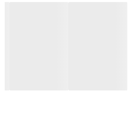
ویژگی ها:
ترکیبی از 2 سایه براق و 2 سایه مات
رنگبندی مناسب آرایش لایت غنی از پیگمنت
رنگدانه های غلیظ
بافت نرم و ابریشمی روان
مقاوم در برابر ریزش