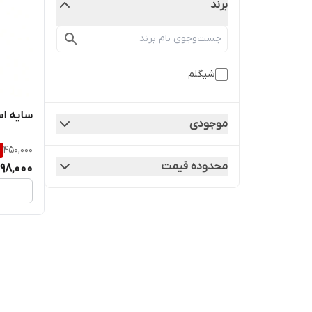
برند
شیگلم
سایه ا
موجودی
%
450,000
محدوده قیمت
98,000