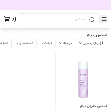
اسنس_تیام
پربازدیدترین
برندها
قیمت
دسته‌بندی
فقط م
اسنس حلزون تیام