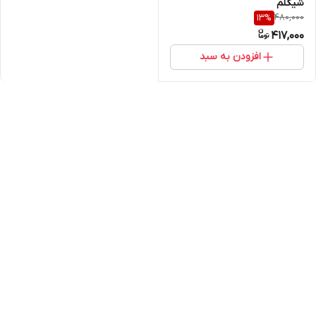
شیگلم
480,000
13
%
417,000
افزودن به سبد