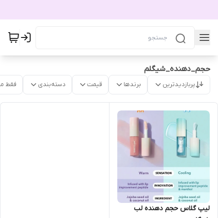
حجم_دهنده_شیگلم
پربازدیدترین
برندها
قیمت
دسته‌بندی
فقط م
لیپ گلاس حجم دهنده لب