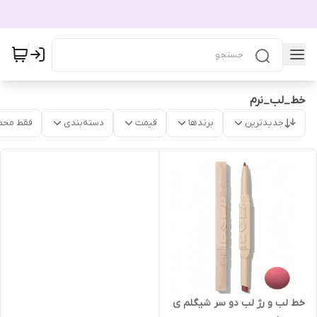
خط_لب_نرم
جدیدترین
برندها
قیمت
دسته‌بندی
فقط محص
خط لب و رژ لب دو سر شیگلم ی