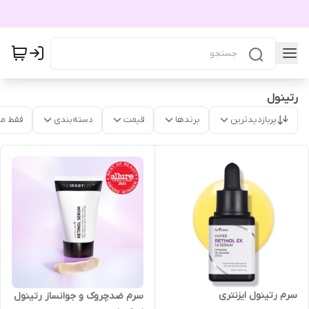
رتینول
پربازدیدترین
برندها
قیمت
دسته‌بندی
فقط م
سرم رتینول ایزنتری
سرم ضدچروک و جوانساز رتینول