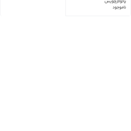
پائولازچویس
ناموجود