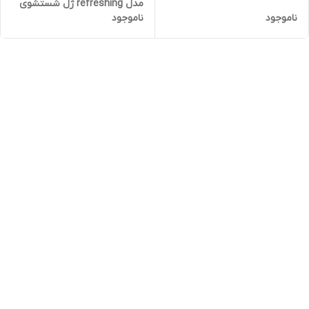
مدل refreshing ژل شستشوی
ناموجود
ناموجود
صورت سیمپل