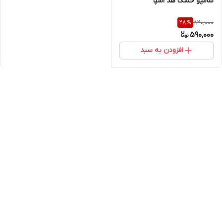
شامپو خشک هد اسپا
820,000
28
%
590,000
افزودن به سبد