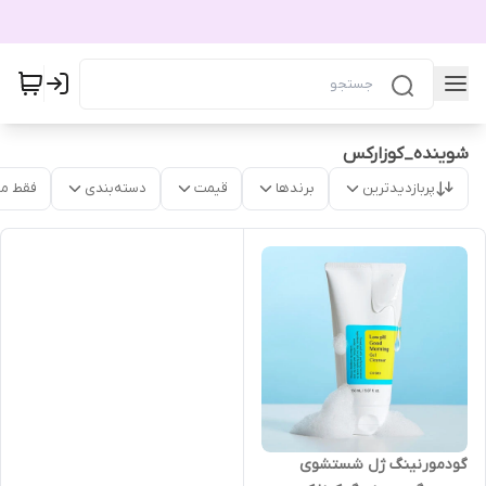
شوینده_کوزارکس
پربازدیدترین
برندها
قیمت
دسته‌بندی
فقط م
گودمورنینگ ژل شستشوی