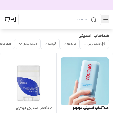
ضدآفتاب_استیکی
جدیدترین
برندها
قیمت
دسته‌بندی
فقط محص
ضدآفتاب استیکی توکوبو
ضدآفتاب استیکی ایزنتری