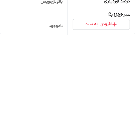
درصد اوردینری
پائولازچویس
1,156,000
افزودن به سبد
ناموجود