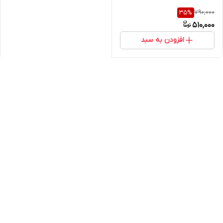
790,000
35
%
510,000
افزودن به سبد