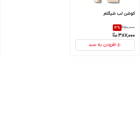
کوشن لب شیگلم
450,000
14
%
387,000
افزودن به سبد