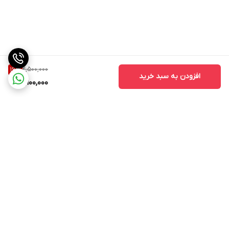
تسکین‌دهندگی، ضدالتهابی
✅حاوی
ویتامین B5 یا پنتنول
با اثرات مرطوب‌کنندگی، ترمیم‌کنندگی و
تقویت سد‌دفاعی پوست
2,500,000
16
%
افزودن به سبد خرید
2,100,000
✅بسیار سبک و زود جذب
✅فاقد هرگونه مواد شیمیایی مضر و حساسیت‌زا، کاملا
وگان
و بدون تست
حیوانی
ترکیبات کلیدی:
برگشت به بالا
آب دریا
: غنی از مواد معدنی که به افزایش نشاط و سلامت پوست کمک
می‌کند.