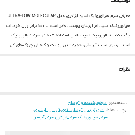
توضیحات
معرفی سرم هیالورونیک اسید ایزنتری مدل ULTRA-LOW MOLECULAR
هیالورونیک اسید، ابر آبرسان پوست، قادر است تا ۱۰۰۰ برابر وزن خود، آب
جذب کند. هیالورونیک اسید خالص استفاده شده در سرم هیالورونیک
اسید ایزنتری سبب آبرسانی، حجیم‌شدن پوست و کاهش چروک‌های کل
صورت می‌شود.
نظرات
سرم هیالورونیک اسید ایزنتری یک آبرسان تخصصی سبک و کاملا وگان
بوده که در اولین ترکیب آن نیز آب دریا از جزیره اولئونگ به چشم
می‌خورد. این آب سرشار از مواد معدنی بوده و به آبرسانی پوست و
دسته‌بندی
:
مرطوب‌کننده و آبرسان
جلوگیری از تبخیر رطوبت کمک می‌کند.
برچسب‌ها :
ایزنتری
،
آبرسان
،
آبرسان_قوی
،
آبرسان_ایزنتری
،
این سرم حاوی
۱۴ نوع هیالورونیک اسید
با سایز‌های مختلف جهت افزایش
سرم_هیالورونیک
،
سرم_ایزنتری
،
سرم_آبرسان
سطح رطوبت در لایه‌های مختلف پوست است.
این سرم برای زمانی که به یک سرم مرطوب کننده با حفظ رطوبت طولانی