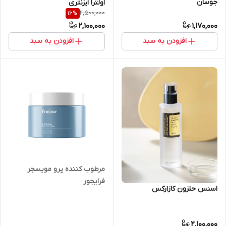
جوسان
اولترا ایزنتری
2,500,000
16
%
2,100,000
1,170,000
افزودن به سبد
افزودن به سبد
مرطوب کننده پرو مویسجر
فرایجور
اسنس حلزون کازارکس
2,100,000