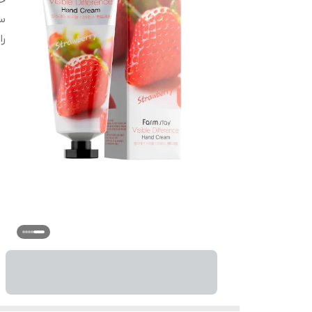
ح
س
را