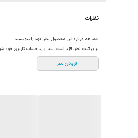
✅️مرطوب کننده و تغذیه کننده
نظرات
✅️حاوی عصاره توت فرنگی
✅️سبک و بسبار زودجذب
شما هم درباره این محصول نظر خود را بنویسید.
✅️بدون احساس چسبندگی
برای ثبت نظر، لازم است ابتدا وارد حساب کاربری خود شو
✅️شاداب کننده پوست دست
افزودن نظر
✅️روشن کننده و شاداب کننده پوست دست
✅️غنی شده از انواع ویتامین ها و ترکیبات مغذی
✅️از بین برنده خشکی دست و ناخن ها
✅️محصول کره جنوبی حجم