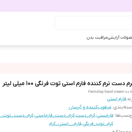
ولات آرایشی
مراقبت بدن
م دست نرم کننده فارم استی توت فرنگی ۱۰۰ میلی لیتر
Farmstay hand cream 100 
ند:
فارم استی
ته‌بندی
:
مرطوب‌کننده و آبرسان
چسب‌ها :
فارمستی
،
کرم_دست
،
کرم_دست_فارماستی
،
کرم_دست_توت_ف
کرم_توت_فرنگی
،
فارم__استی_کرم