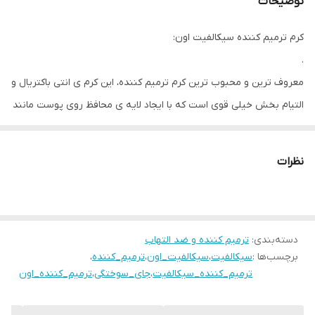
توضیحات
کرم ترمیم کننده سیکالفیت اون:
.
معروف ترین و محبوب ترین کرم ترمیم کننده، این کرم ی انتی باکتریال و
التیام بخش خیلی قوی است که با ایجاد لایه ی محافظ روی پوست مانند
پانسمان نامرئی عمل می کند و خیلی سریع شروع به ترمیم بافت سلولی
می کندو نتیجه استفاده از آن شگفت انگیز است
نظرات
.
از ویژگی های این محصول :
✅️از بین برنده جای زخم جوش ،سوختگی و التهاب
دسته‌بندی
:
ترمیم کننده و ضد التهاب
✅️دارای خواص ابرسانی و حفظ رطوبت پوست
برچسب‌ها :
سیکالفیت
،
سیکالفیت_اون
،
ترمیم_کننده
،
✅️تسریع کننده بازسازی و ترمیم کنتده پوست تا ۴ برابر
ترمیم_کننده_سیکالفیت
،
جای_سوختگی
،
ترمیم_کننده_اون
✅️ضد باکتری و ضد قارچ و جلوگیری از عفونت های پوستی
✅️مناسب برای بعد از اعمال درماتولوژیک (مانتد لیزر درمانی ،پیلینگ،و