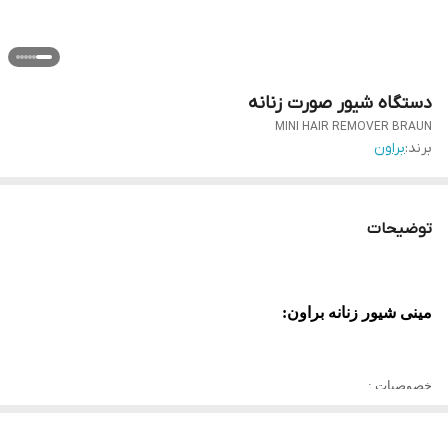
دستگاه شیور صورت زنانه
MINI HAIR REMOVER BRAUN
برند:
براون
توضیحات
مینی شیور زنانه براون:
خصوصیات
:
– این محصول منحصربفرد کلیه موهای نواحی مختلف صورت، چانه، پشت لب،
پیشانی، بینی و… را از نزدیک ترین فاصله از سطح پوست قطع و برطرف می