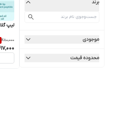
برند
لیپ گل
موجودی
%
480,000
17,000
محدوده قیمت