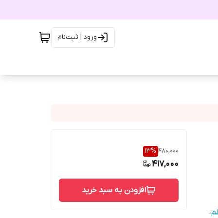
ورود | ثبت‌نام
13
%
480,000
417,000
افزودن به سبد خرید
م
،