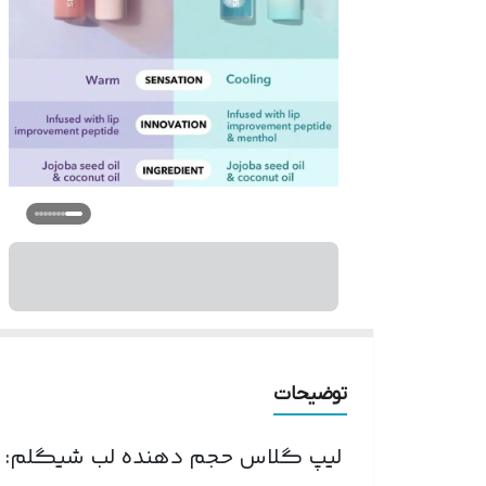
توضیحات
لیپ گلاس حجم دهنده لب شیگلم: