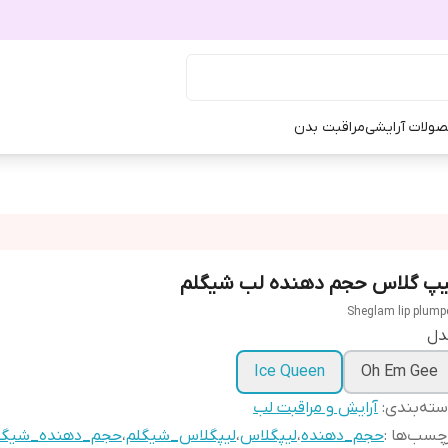
ولات آرایشی
مراقبت بدن
یپ گلاس حجم دهنده لب شیگلم
Sheglam lip plump
دل
Ice Queen
Oh Em Gee
ته‌بندی
:
آرایش و مراقبت لب
چسب‌ها :
حجم_دهنده
،
لیپگلاس
،
لیپگلاس_شیگلم
،
حجم_دهنده_شیگل