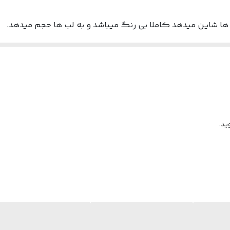
ا شاین میدهد کاملا بی رنگ میباشد و به لب ها حجم میدهد.
عد از چند دقیقه لب ها پر تر میشود.
ید.
لب شیگلم