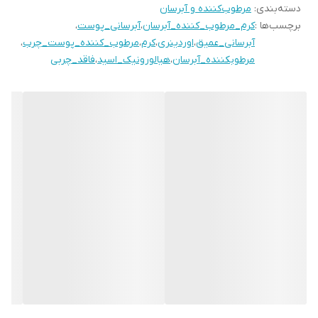
دسته‌بندی
:
مرطوب‌کننده و آبرسان
✅️حاوی سرامید برای جلوگیری از چروک و پیری پوست
برچسب‌ها :
کرم_مرطوب_کننده_آبرسان
،
آبرسانی_پوست
،
✅️فاقد پارابن، الکل ،سیلکون و گلوبن و سولفات
آبرسانی_عمیق
،
اوردینری
،
کرم
،
مرطوب_کننده_پوست_چرب
،
✅️بدون روغن مناسب انواع پوست
مرطوبکننده_آبرسان
،
هیالورونیک_اسید
،
فاقد_چربی
✅️مخصوصا پو ست های مستعد جوش