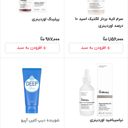
سرم لایه بردار لاکتیک اسید 10
پیلینگ اوردینری
درصد اوردینری
987,000
1,156,000
افزودن به سبد
افزودن به سبد
نیاسینامید اوردینری
شوینده دیپ کلین آپیو