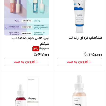
ضدآفتاب کره ای راند لب
لیپ گلاس حجم دهنده لب
شیگلم
480,000
13
%
417,000
1,250,000
افزودن به سبد
افزودن به سبد