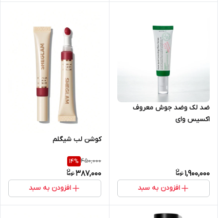
ضد لک وضد جوش معروف
اکسیس وای
کوشن لب شیگلم
450,000
14
%
387,000
1,900,000
افزودن به سبد
افزودن به سبد