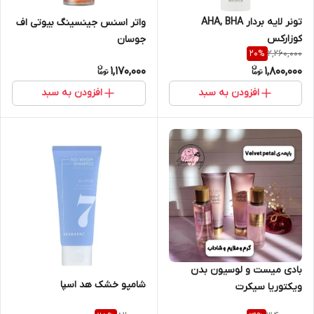
تونر لایه بردار AHA, BHA
واتر اسنس جینسینگ بیوتی اف
کوزارکس
جوسان
2,260,000
20
%
1,170,000
1,800,000
افزودن به سبد
افزودن به سبد
بادی میست و لوسیون بدن
شامپو خشک هد اسپا
ویکتوریا سیکرت