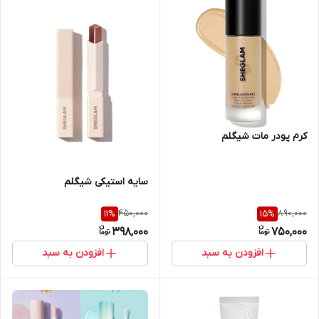
کرم پودر مات شیگلم‌
سایه استیکی شیگلم
450,000
890,000
11
%
15
%
398,000
750,000
افزودن به سبد
افزودن به سبد