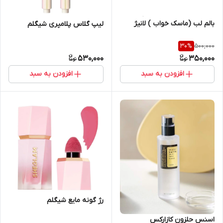
بالم لب (ماسک خواب ) لانیژ
لیپ گلاس پلامپری شیگلم
500,000
30
%
530,000
350,000
افزودن به سبد
افزودن به سبد
رژ گونه مایع شیگلم
اسنس حلزون کازارکس