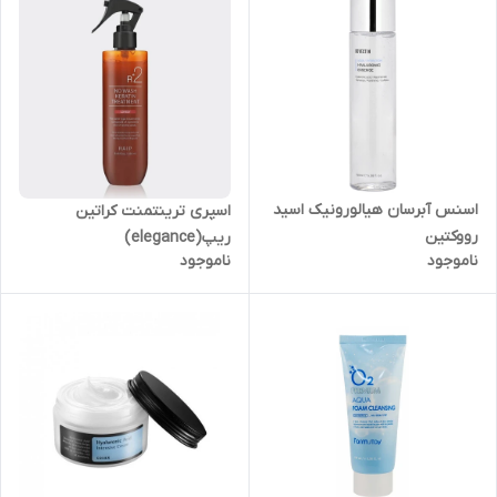
اسنس آبرسان هیالورونیک اسید
اسپری ترینتمنت کراتین
رووکتین
ریپ(elegance)
ناموجود
ناموجود